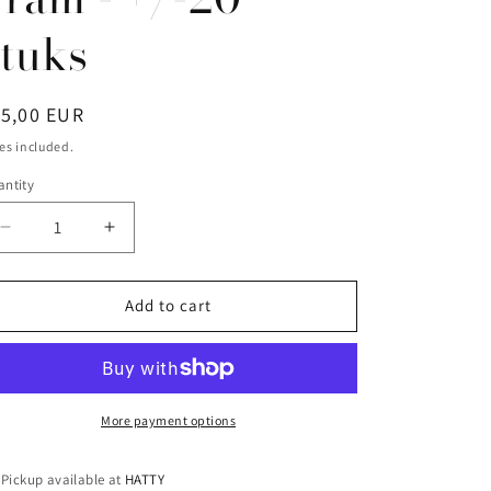
stuks
egular
15,00 EUR
ice
es included.
ntity
antity
Decrease
Increase
quantity
quantity
for
for
Pelicaen
Pelicaen
Add to cart
Belgische
Belgische
Chocolade
Chocolade
Truffels
Truffels
-
-
Moederdag
Moederdag
More payment options
-
-
200
200
Pickup available at
HATTY
gram
gram