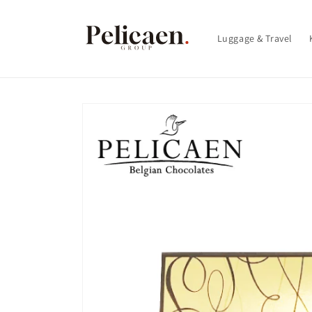
Skip to
content
Luggage & Travel
Skip to
product
information