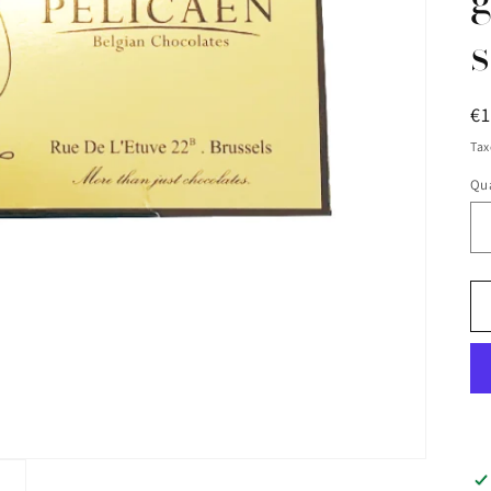
n
R
€
pr
Tax
Qua
Qu