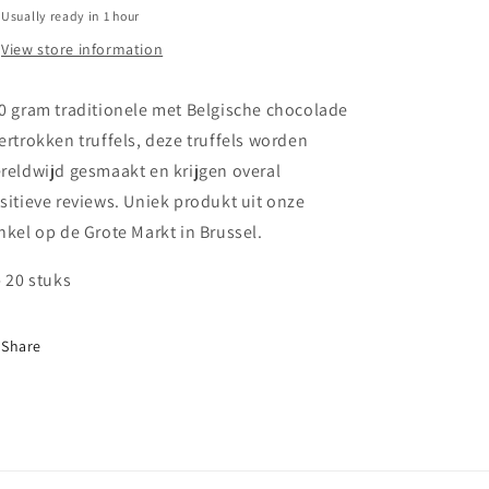
Usually ready in 1 hour
-
-
+/-20
+/-20
View store information
stuks
stuks
0 gram traditionele met Belgische chocolade
ertrokken truffels, deze truffels worden
reldwijd gesmaakt en krijgen overal
sitieve reviews. Uniek produkt uit onze
nkel op de Grote Markt in Brussel.
- 20 stuks
Share