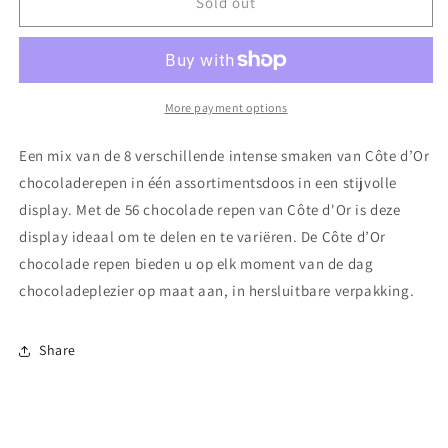
Côte
Côte
Sold out
d&#39;Or
d&#39;Or
Repen
Repen
Assortiment
Assortiment
-
-
56
56
More payment options
stuks
stuks
Een mix van de 8 verschillende intense smaken van Côte d’Or
chocoladerepen in één assortimentsdoos in een stijvolle
display. Met de 56 chocolade repen van Côte d'Or is deze
display ideaal om te delen en te variëren. De Côte d’Or
chocolade repen bieden u op elk moment van de dag
chocoladeplezier op maat aan, in hersluitbare verpakking.
Share