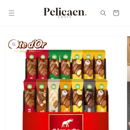
Skip to
content
Cart
Skip to
product
information