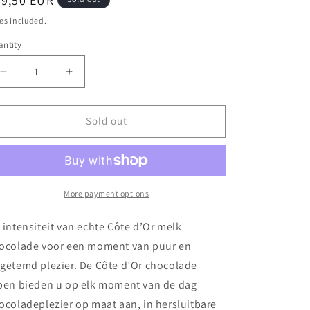
egular
39,50 EUR
ice
es included.
ntity
antity
Decrease
Increase
quantity
quantity
for
for
Côte
Côte
Sold out
d&#39;Or
d&#39;Or
Chocolade
Chocolade
Repen
Repen
Puur
Puur
Hele
Hele
More payment options
Hazelnoten
Hazelnoten
-
-
 intensiteit van echte Côte d’Or melk
32
32
ocolade voor een moment van puur en
x
x
getemd plezier. De Côte d’Or chocolade
45
45
g
g
pen bieden u op elk moment van de dag
ocoladeplezier op maat aan, in hersluitbare