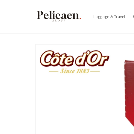
Skip to
content
Luggage & Travel
Skip to
product
information