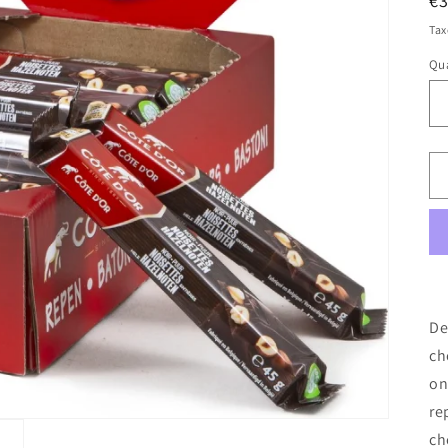
n
R
€
pr
Tax
Qua
Qu
De
ch
on
re
ch