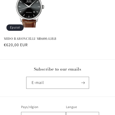
Épuisé
MIDO BARONCELLI M8600.4.18.8
Prix
€620,00 EUR
habituel
Subscribe to our emails
E-mail
Pays/région
Langue