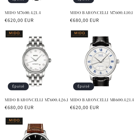
n
MIDO M7600.4.21.4
MIDO BARONCELLI M7600.4.10.1
:
Prix
€620,00 EUR
Prix
€680,00 EUR
habituel
habituel
Épuisé
Épuisé
MIDO BARONCELLI M7600.4.26.1
MIDO BARONCELLI M8600.4.21.4
Prix
€680,00 EUR
Prix
€620,00 EUR
habituel
habituel