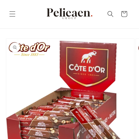
Skip to
content
Cart
Skip to
product
information