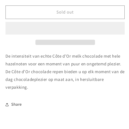
for
for
Côte
Côte
Sold out
d&#39;Or
d&#39;Or
Chocolade
Chocolade
Repen
Repen
Melk
Melk
Hele
Hele
Hazelnoten
Hazelnoten
-
-
De intensiteit van echte Côte d’Or melk chocolade met hele
32
32
hazelnoten voor een moment van puur en ongetemd plezier.
x
x
De Côte d’Or chocolade repen bieden u op elk moment van de
45
45
g
g
dag chocoladeplezier op maat aan, in hersluitbare
verpakking.
Share