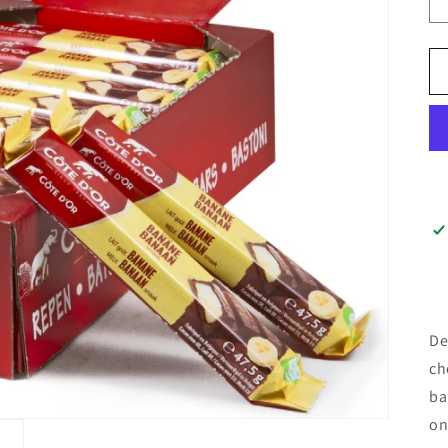
n
De
ch
ba
on