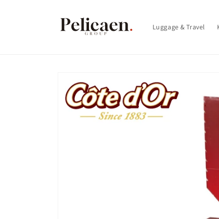
Skip to
content
Luggage & Travel
Skip to
product
information