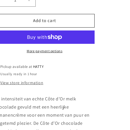
Decrease
Increase
quantity
quantity
for
for
Côte
Côte
Add to cart
d&#39;Or
d&#39;Or
Chocolade
Chocolade
Reep
Reep
Banaan
Banaan
-
-
More payment options
32
32
stuks
stuks
Pickup available at
HATTY
Usually ready in 1 hour
View store information
 intensiteit van echte Côte d’Or melk
ocolade gevuld met een heerlijke
nanencrème voor een moment van puur en
getemd plezier. De Côte d’Or chocolade