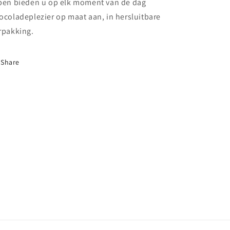
pen bieden u op elk moment van de dag
ocoladeplezier op maat aan, in hersluitbare
rpakking.
Share