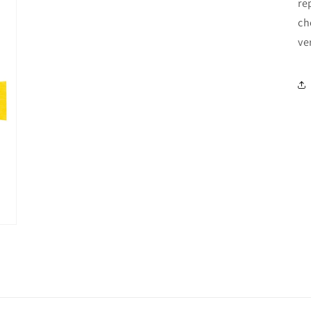
re
ch
ve